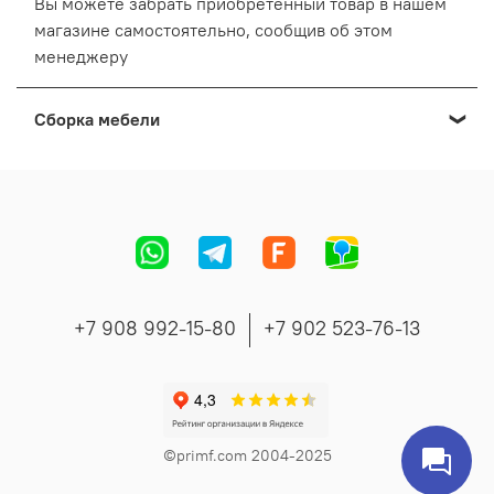
Вы можете забрать приобретенный товар в нашем
магазине самостоятельно, сообщив об этом
менеджеру
Сборка мебели
Мы осуществляем сборку мебели приобретенной в
нашем Выставочном салоне:
Cтоимость сборки формируется в зависимости от
адреса, вида и количества мебели.
Точную стоимость сборки сообщит менеджер во
время согласования заказа.
+7 908 992-15-80
+7 902 523-76-13
©primf.com 2004-2025