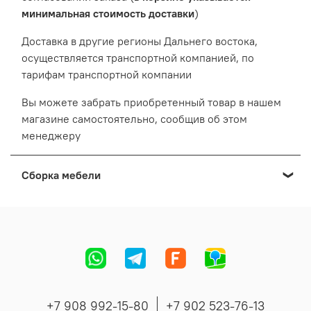
минимальная стоимость доставки
)
Доставка в другие регионы Дальнего востока,
осуществляется транспортной компанией, по
тарифам транспортной компании
Вы можете забрать приобретенный товар в нашем
магазине самостоятельно, сообщив об этом
менеджеру
Сборка мебели
Мы осуществляем сборку мебели приобретенной в
нашем Выставочном салоне:
Cтоимость сборки формируется в зависимости от
адреса, вида и количества мебели.
Точную стоимость сборки сообщит менеджер во
время согласования заказа.
+7 908 992-15-80
+7 902 523-76-13