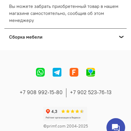
Вы можете забрать приобретенный товар в нашем
магазине самостоятельно, сообщив об этом
менеджеру
Сборка мебели
Мы осуществляем сборку мебели приобретенной в
нашем Выставочном салоне:
Cтоимость сборки формируется в зависимости от
адреса, вида и количества мебели.
Точную стоимость сборки сообщит менеджер во
время согласования заказа.
+7 908 992-15-80
+7 902 523-76-13
©primf.com 2004-2025