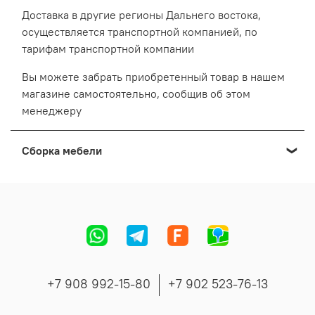
Доставка в другие регионы Дальнего востока,
осуществляется транспортной компанией, по
тарифам транспортной компании
Вы можете забрать приобретенный товар в нашем
магазине самостоятельно, сообщив об этом
менеджеру
Сборка мебели
Мы осуществляем сборку мебели приобретенной в
нашем Выставочном салоне:
Cтоимость сборки формируется в зависимости от
адреса, вида и количества мебели.
Точную стоимость сборки сообщит менеджер во
время согласования заказа.
+7 908 992-15-80
+7 902 523-76-13