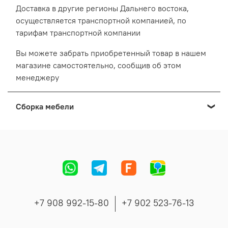
Доставка в другие регионы Дальнего востока,
осуществляется транспортной компанией, по
тарифам транспортной компании
Вы можете забрать приобретенный товар в нашем
магазине самостоятельно, сообщив об этом
менеджеру
Сборка мебели
Мы осуществляем сборку мебели приобретенной в
нашем Выставочном салоне:
Cтоимость сборки формируется в зависимости от
адреса, вида и количества мебели.
Точную стоимость сборки сообщит менеджер во
время согласования заказа.
+7 908 992-15-80
+7 902 523-76-13