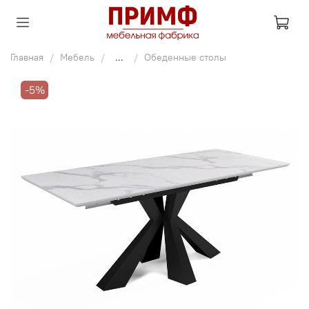
Главная
Мебель
...
Обеденные столы
-5%