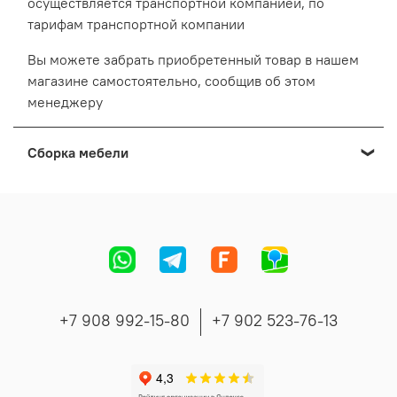
осуществляется транспортной компанией, по
тарифам транспортной компании
Вы можете забрать приобретенный товар в нашем
магазине самостоятельно, сообщив об этом
менеджеру
Сборка мебели
Мы осуществляем сборку мебели приобретенной в
нашем Выставочном салоне:
Cтоимость сборки формируется в зависимости от
адреса, вида и количества мебели.
Точную стоимость сборки сообщит менеджер во
время согласования заказа.
+7 908 992-15-80
+7 902 523-76-13